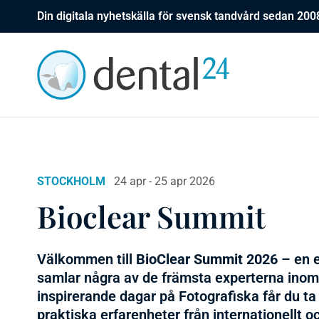
Din digitala nyhetskälla för svensk tandvård sedan 200
STOCKHOLM
24 apr - 25 apr 2026
Bioclear Summit
Välkommen till
BioClear Summit 2026
– en e
samlar några av de främsta experterna inom
inspirerande dagar på
Fotografiska
får du ta
praktiska erfarenheter från internationellt o