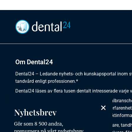
Om Dental24
Dental24 – Ledande nyhets- och kunskapsportal inom 
tandvård enligt professionen.*
Dental24 läses av flera tusen dentalt intresserade varje 
Dental24 erbjuder yrkesverksamma inom dentalbransch
×
plats för nyheter, kunskap, aktuella händelser, erfarenhet
Nyhetsbrev
utbildningar, artiklar, dokumentation och produktinforma
Gör som 8 500 andra,
Dental24 produceras i samverkan med tandläkare, tandhy
prenumera på vårt nyhetsbrev