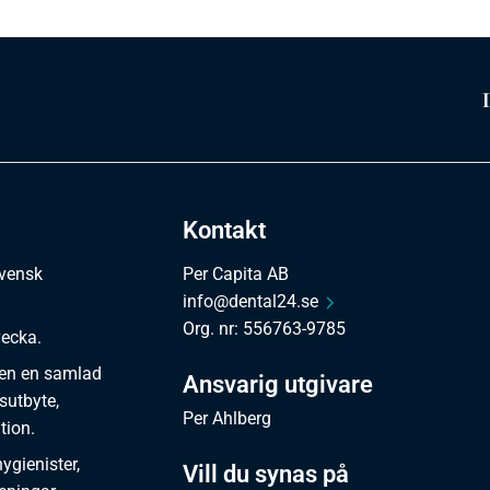
Kontakt
svensk
Per Capita AB
info@dental24.se
Org. nr: 556763-9785
vecka.
en en samlad
Ansvarig utgivare
sutbyte,
Per Ahlberg
tion.
gienister,
Vill du synas på