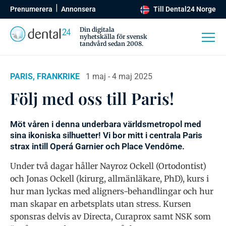
Prenumerera
Annonsera
Till Dental24 Norge
Din digitala
nyhetskälla för svensk
tandvård sedan 2008.
PARIS, FRANKRIKE
1 maj - 4 maj 2025
Följ med oss till Paris!
Möt våren i denna underbara världsmetropol med
sina ikoniska silhuetter! Vi bor mitt i centrala Paris
strax intill Operá Garnier och Place Vendôme.
Under två dagar håller Nayroz Ockell (Ortodontist)
och Jonas Ockell (kirurg, allmänläkare, PhD), kurs i
hur man lyckas med aligners-behandlingar och hur
man skapar en arbetsplats utan stress. Kursen
sponsras delvis av Directa, Curaprox samt NSK som