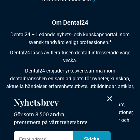
Om Dental24
Dental24 – Ledande nyhets- och kunskapsportal inom
svensk tandvård enligt professionen.*
Dental24 läses av flera tusen dentalt intresserade varje
vecka.
Dental24 erbjuder yrkesverksamma inom
dentalbranschen en samlad plats för nyheter, kunskap,
aktuella händelser, erfarenhetsutbyte, utbildningar, artiklar,
dokumentation och produktinformation.
×
Nyhetsbrev
Dental24 produceras i samverkan med tandläkare,
tandhygienister, tandsköterskor, tandtekniker, institutioner,
Gör som 8 500 andra,
kursgivare, föreningar, organisationer, leverantörer och
prenumera på vårt nyhetsbrev
andra medier.