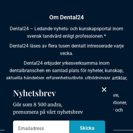
Om Dental24
Dental24 – Ledande nyhets- och kunskapsportal inom
svensk tandvård enligt professionen.*
Dental24 läses av flera tusen dentalt intresserade varje
vecka.
Dental24 erbjuder yrkesverksamma inom
dentalbranschen en samlad plats för nyheter, kunskap,
aktuella händelser, erfarenhetsutbyte, utbildningar, artiklar,
dokumentation och produktinformation.
×
Nyhetsbrev
Dental24 produceras i samverkan med tandläkare,
tandhygienister, tandsköterskor, tandtekniker, institutioner,
Gör som 8 500 andra,
kursgivare, föreningar, organisationer, leverantörer och
prenumera på vårt nyhetsbrev
andra medier.