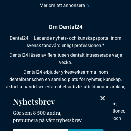
Mer om att annonsera
Om Dental24
Dental24 – Ledande nyhets- och kunskapsportal inom
svensk tandvård enligt professionen.*
Dental24 läses av flera tusen dentalt intresserade varje
vecka.
Dental24 erbjuder yrkesverksamma inom
dentalbranschen en samlad plats för nyheter, kunskap,
aktuella händelser, erfarenhetsutbyte, utbildningar, artiklar,
dokumentation och produktinformation.
×
Nyhetsbrev
Dental24 produceras i samverkan med tandläkare,
tandhygienister, tandsköterskor, tandtekniker, institutioner,
Gör som 8 500 andra,
kursgivare, föreningar, organisationer, leverantörer och
prenumera på vårt nyhetsbrev
andra medier.