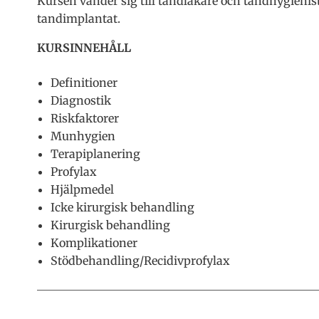
Kursen vänder sig till tandläkare och tandhygienis
tandimplantat.
KURSINNEHÅLL
Definitioner
Diagnostik
Riskfaktorer
Munhygien
Terapiplanering
Profylax
Hjälpmedel
Icke kirurgisk behandling
Kirurgisk behandling
Komplikationer
Stödbehandling/Recidivprofylax