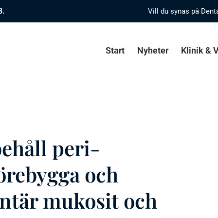
8.
Vill du synas på Dent
Start
Nyheter
Klinik &
ehåll peri-
förebygga och
ntär mukosit och