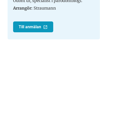
Odont dr, specialist i parodontologi.
Arrangör:
Straumann
Till anmälan