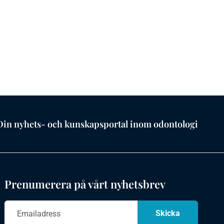
Din nyhets- och kunskapsportal inom odontologi
Prenumerera på vårt nyhetsbrev