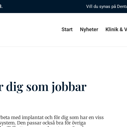
8.
Vill du synas på Dent
Start
Nyheter
Klinik &
r dig som jobbar
rbeta med implantat och för dig som har en viss
 system. Den passar också bra för övriga