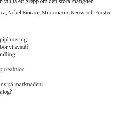
 vill få ett grepp om den stora mängden
stra, Nobel Biocare, Straumann, Neoss och Forstec
apiplanering
bör vi avstå?
andling
ppreaktion
finns på marknaden?
nalog?
d