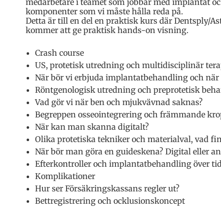
medarbetare i teamet som jobbar med implantat och
komponenter som vi måste hålla reda på.
Detta är till en del en praktisk kurs där Dentsply/A
kommer att ge praktisk hands-on visning.
Crash course
US, protetisk utredning och multidisciplinär ter
När bör vi erbjuda implantatbehandling och när 
Röntgenologisk utredning och preprotetisk beh
Vad gör vi när ben och mjukvävnad saknas?
Begreppen osseointegrering och främmande kro
När kan man skanna digitalt?
Olika protetiska tekniker och materialval, vad 
När bör man göra en guideskena? Digital eller a
Efterkontroller och implantatbehandling över ti
Komplikationer
Hur ser Försäkringskassans regler ut?
Bettregistrering och ocklusionskoncept