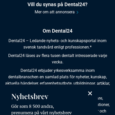
Vill du synas på Dental24?
Mer om att annonsera
Om Dental24
Dental24 – Ledande nyhets- och kunskapsportal inom
svensk tandvård enligt professionen.*
Dental24 läses av flera tusen dentalt intresserade varje
vecka.
Dental24 erbjuder yrkesverksamma inom
dentalbranschen en samlad plats för nyheter, kunskap,
aktuella händelser, erfarenhetsutbyte, utbildningar, artiklar,
×
dokumentation och produktinformation.
Nyhetsbrev
Dental24 produceras i samverkan med tandläkare,
tandhygienister, tandsköterskor, tandtekniker, institutioner,
Gör som 8 500 andra,
kursgivare, föreningar, organisationer, leverantörer och
prenumera på vårt nyhetsbrev