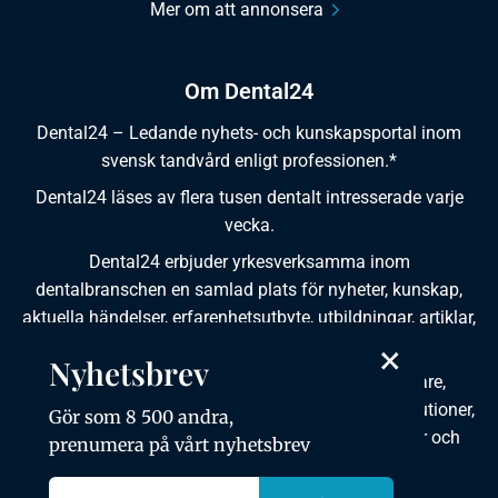
Mer om att annonsera
Om Dental24
Dental24 – Ledande nyhets- och kunskapsportal inom
svensk tandvård enligt professionen.*
Dental24 läses av flera tusen dentalt intresserade varje
vecka.
Dental24 erbjuder yrkesverksamma inom
dentalbranschen en samlad plats för nyheter, kunskap,
aktuella händelser, erfarenhetsutbyte, utbildningar, artiklar,
×
dokumentation och produktinformation.
Nyhetsbrev
Dental24 produceras i samverkan med tandläkare,
tandhygienister, tandsköterskor, tandtekniker, institutioner,
Gör som 8 500 andra,
kursgivare, föreningar, organisationer, leverantörer och
prenumera på vårt nyhetsbrev
andra medier.