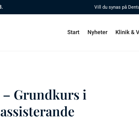
8.
Vill du synas på Dent
Start
Nyheter
Klinik &
– Grundkurs i
 assisterande