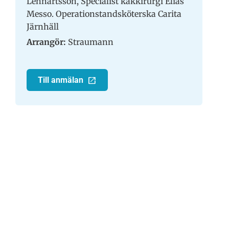
Lennartsson, Specialist käkkirurgi Elias
Messo. Operationstandsköterska Carita
Järnhäll
Arrangör:
Straumann
Till anmälan