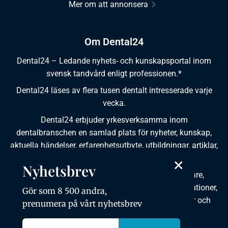
Mer om att annonsera
Om Dental24
Dental24 – Ledande nyhets- och kunskapsportal inom
svensk tandvård enligt professionen.*
Dental24 läses av flera tusen dentalt intresserade varje
vecka.
Dental24 erbjuder yrkesverksamma inom
dentalbranschen en samlad plats för nyheter, kunskap,
aktuella händelser, erfarenhetsutbyte, utbildningar, artiklar,
×
dokumentation och produktinformation.
Nyhetsbrev
Dental24 produceras i samverkan med tandläkare,
tandhygienister, tandsköterskor, tandtekniker, institutioner,
Gör som 8 500 andra,
kursgivare, föreningar, organisationer, leverantörer och
prenumera på vårt nyhetsbrev
andra medier.