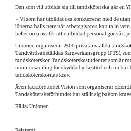
Den som vill utbilda sig till tandsköterska går en Y
– Vi som har utbildat oss konkurrerar med de utan
lönerna hålls nere när arbetsgivaren kan ta in vem 
heller oroa oss för att outbildad personal gör vårt j
Unionen organiserar 2500 privatanställda tandsköt
Tandvårdsanställdas Samverkansgrupp (PTS), som lä
tandsköterskor. Tandsköterskestudenter som är m
namninsamling för skyddad yrkestitel och nu har he
tandsköterskornas krav.
Även fackförbundet Vision som organiserar offentl
Tandsköterskeförbundet har ställt sig bakom kravet
Källa: Unionen
Relaterat: