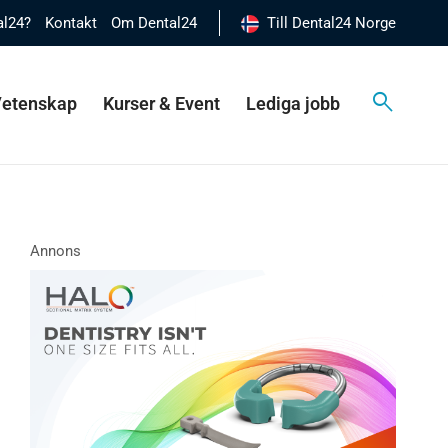
al24?
Kontakt
Om Dental24
Till Dental24 Norge
 Vetenskap
Kurser & Event
Lediga jobb