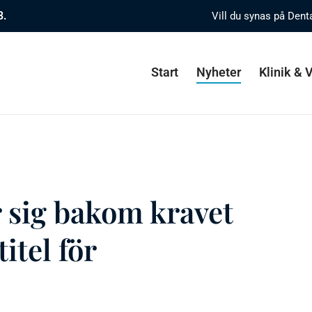
8.
Vill du synas på Dent
Start
Nyheter
Klinik &
 sig bakom kravet
itel för