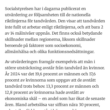
Socialstyrelsen har i dagarna publicerat en
utvärdering av följsamheten till de nationella
riktlinjerna för tandvården. Den visar att tandvården
inte fullt ut arbetar enligt riktlinjerna, och att bara 2
av 14 målnivåer uppnås. Det finns också betydande
skillnader mellan regionerna, liksom skillnader
beroende på faktorer som socioekonomi,
allmänhälsa och olika funktionsnedsättningar.
Av utvärderingen framgår exempelvis att män i
större utsträckning avstår från tandvård än kvinnor.
År 2024 var det 19,6 procent av männen och 17,6
procent av kvinnorna som uppgav att de avstått
tandvård trots behov. 13,3 procent av männen och
12,8 procent av kvinnorna hade avstått av
ekonomiska skäl – en andel som har ökat de senaste
åren. Bland arbetslösa var siffran nära 30 procent,