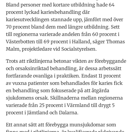
Bland personer med kortare utbildning hade 64
procent lyckad kariesbehandling där
kariesutvecklingen stannade upp, jämfört med över
70 procent bland dem med längre utbildning. Sett
till regionerna varierade andelen från 60 procent i
Västerbotten till 69 procent i Halland, säger Thomas
Malm, projektledare vid Socialstyrelsen.
Trots att riktlinjerna betonar vikten av förebyggande
och orsaksinriktad behandling, är dessa arbetssätt
fortfarande ovanliga i praktiken. Endast 11 procent
av vuxna patienter som behandlades för karies fick
en behandling som fokuserade på att åtgärda
sjukdomens orsak. Skillnaderna mellan regionerna
varierade från 25 procent i Värmland till drygt 5
procent i Jämtland och Dalarna.
Ett annat sätt att förebygga munsjukdomar som
finns med i riktlinjerna, är kvalificerade rådgivande