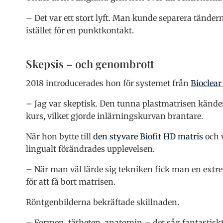
– Det var ett stort lyft. Man kunde separera tänd
istället för en punktkontakt.
Skepsis – och genombrott
2018 introducerades hon för systemet från
Bioclea
– Jag var skeptisk. Den tunna plastmatrisen kändes 
kurs, vilket gjorde inlärningskurvan brantare.
När hon bytte till
den styvare Biofit HD matris
och 
lingualt förändrades upplevelsen.
– När man väl lärde sig tekniken fick man en ext
för att få bort matrisen.
Röntgenbilderna bekräftade skillnaden.
– Formen, tätheten, anatomin – det såg fantastiskt