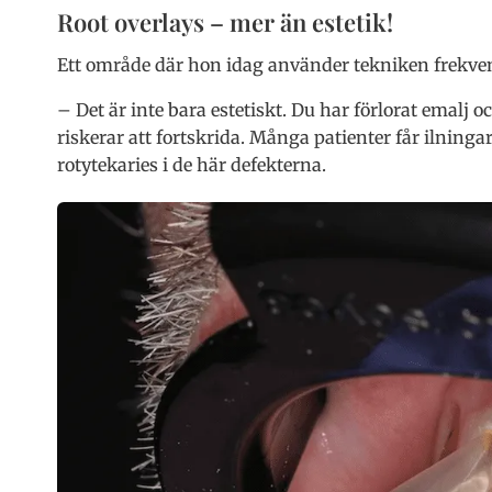
Root overlays – mer än estetik!
Ett område där hon idag använder tekniken frekven
– Det är inte bara estetiskt. Du har förlorat emalj 
riskerar att fortskrida. Många patienter får ilningar
rotytekaries i de här defekterna.