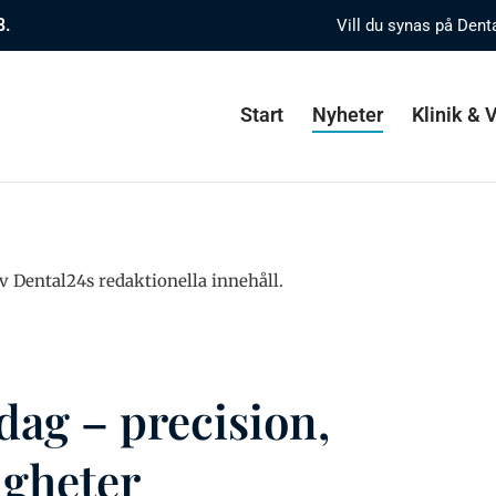
8.
Vill du synas på Dent
Start
Nyheter
Klinik &
v Dental24s redaktionella innehåll.
rdag – precision,
igheter