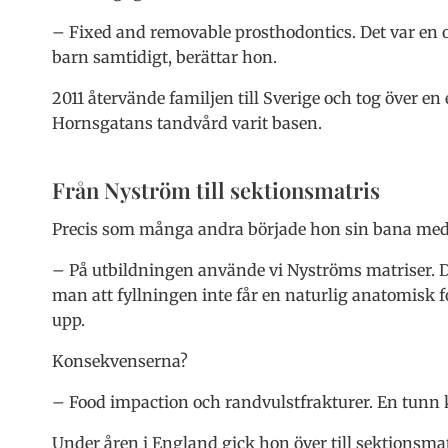
– Fixed and removable prosthodontics. Det var en 
barn samtidigt, berättar hon.
2011 återvände familjen till Sverige och tog över e
Hornsgatans tandvård varit basen.
Från Nyström till sektionsmatris
Precis som många andra började hon sin bana med 
– På utbildningen använde vi Nyströms matriser. D
man att fyllningen inte får en naturlig anatomisk 
upp.
Konsekvenserna?
– Food impaction och randvulstfrakturer. En tunn k
Under åren i England gick hon över till sektionsmat