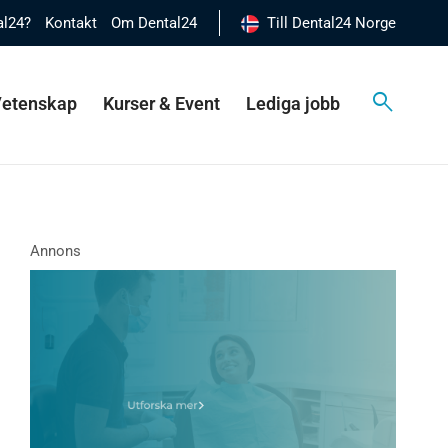
al24?
Kontakt
Om Dental24
Till Dental24 Norge
 Vetenskap
Kurser & Event
Lediga jobb