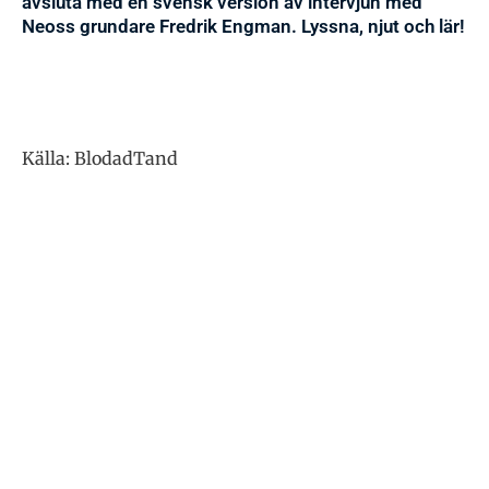
avsluta med en svensk version av intervjun med
Neoss grundare Fredrik Engman. Lyssna, njut och lär!
Källa: BlodadTand