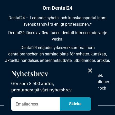
Om Dental24
Dental24 – Ledande nyhets- och kunskapsportal inom
svensk tandvård enligt professionen.*
Dental24 läses av flera tusen dentalt intresserade varje
vecka.
Dental24 erbjuder yrkesverksamma inom
dentalbranschen en samlad plats för nyheter, kunskap,
aktuella händelser, erfarenhetsutbyte, utbildningar, artiklar,
×
dokumentation och produktinformation.
Nyhetsbrev
Dental24 produceras i samverkan med tandläkare,
tandhygienister, tandsköterskor, tandtekniker, institutioner,
Gör som 8 500 andra,
kursgivare, föreningar, organisationer, leverantörer och
prenumera på vårt nyhetsbrev
andra medier.
Integritetspolicy