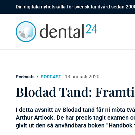
Din digitala nyhetskälla för svensk tandvård sedan 200
13 augusti 2020
Podcasts
PODCAST
Blodad Tand: Framti
I detta avsnitt av Blodad tand får ni möta tv
Arthur Artlock. De har precis tagit examen o
givit ut den så användbara boken ”Handbok för