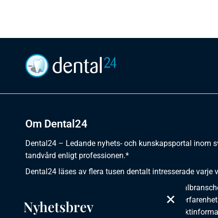
Om Dental24
Dental24 – Ledande nyhets- och kunskapsportal inom 
tandvård enligt professionen.*
Dental24 läses av flera tusen dentalt intresserade varje 
Dental24 erbjuder yrkesverksamma inom dentalbransch
×
plats för nyheter, kunskap, aktuella händelser, erfarenhet
Nyhetsbrev
utbildningar, artiklar, dokumentation och produktinforma