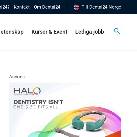
al24?
Kontakt
Om Dental24
Till Dental24 Norge
 Vetenskap
Kurser & Event
Lediga jobb