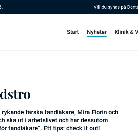
8.
Vill du synas på Dent
Start
Nyheter
Klinik &
dstro
å rykande färska tandläkare, Mira Florin och
ch ska ut i arbetslivet och har dessutom
 tandläkare”. Ett tips: check it out!