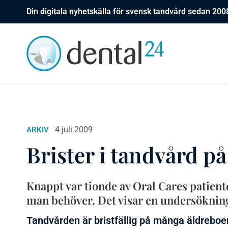
Din digitala nyhetskälla för svensk tandvård sedan 200
4 juli 2009
ARKIV
Brister i tandvård p
Knappt var tionde av Oral Cares patient
man behöver. Det visar en undersökning 
Tandvården är bristfällig på många äldreboen