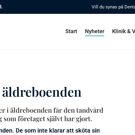
8.
Vill du synas på Dent
Start
Nyheter
Klinik &
å äldreboenden
er i äldreboenden får den tandvård
som företaget självt har gjort.
den. De som inte klarar att sköta sin