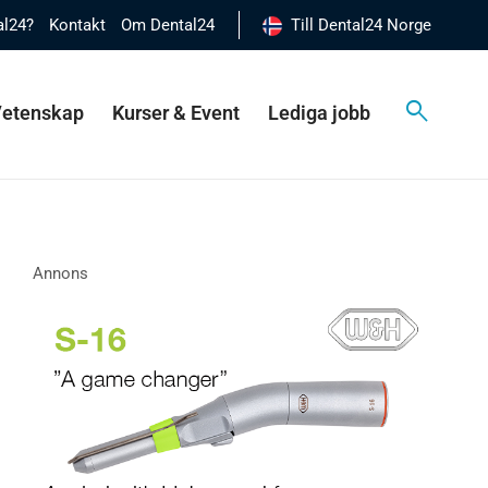
al24?
Kontakt
Om Dental24
Till Dental24 Norge
 Vetenskap
Kurser & Event
Lediga jobb