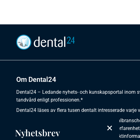
Om Dental24
Dental24 – Ledande nyhets- och kunskapsportal inom 
tandvård enligt professionen.*
Dental24 läses av flera tusen dentalt intresserade varje 
Dental24 erbjuder yrkesverksamma inom dentalbransch
×
plats för nyheter, kunskap, aktuella händelser, erfarenhet
Nyhetsbrev
utbildningar, artiklar, dokumentation och produktinforma