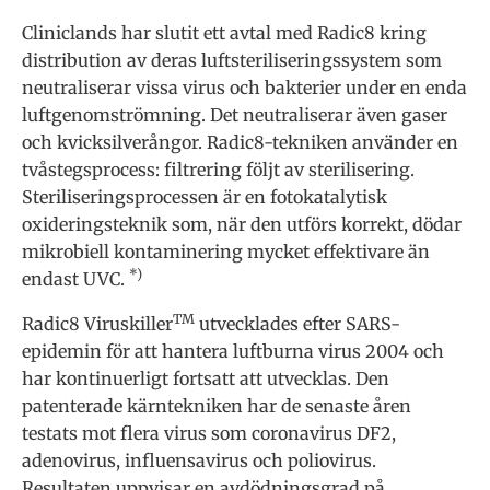
Cliniclands har slutit ett avtal med Radic8 kring
distribution av deras luftsteriliseringssystem som
neutraliserar vissa virus och bakterier under en enda
luftgenomströmning. Det neutraliserar även gaser
och kvicksilverångor. Radic8-tekniken använder en
tvåstegsprocess: filtrering följt av sterilisering.
Steriliseringsprocessen är en fotokatalytisk
oxideringsteknik som, när den utförs korrekt, dödar
mikrobiell kontaminering mycket effektivare än
*)
endast UVC.
TM
Radic8 Viruskiller
utvecklades efter SARS-
epidemin för att hantera luftburna virus 2004 och
har kontinuerligt fortsatt att utvecklas. Den
patenterade kärntekniken har de senaste åren
testats mot flera virus som coronavirus DF2,
adenovirus, influensavirus och poliovirus.
Resultaten uppvisar en avdödningsgrad på