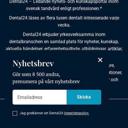
Dental24 – Ledande nyhets- och kunskapsportal inom
svensk tandvård enligt professionen.*
Dental24 läses av flera tusen dentalt intresserade varje
vecka.
Dental24 erbjuder yrkesverksamma inom
dentalbranschen en samlad plats för nyheter, kunskap,
aktuella händelser, erfarenhetsutbyte, utbildningar, artiklar,
dokumentation och produktinformation.
×
Nyhetsbrev
Dental24 produceras i samverkan med tandläkare,
tandhygienister, tandsköterskor, tandtekniker, institutioner,
Gör som 8 500 andra,
kursgivare, föreningar, organisationer, leverantörer och
prenumera på vårt nyhetsbrev
andra medier.
Integritetspolicy
Jag godkänner att Dental24
integritetspolicy.
Copyright © 2026 Dental24. All rights reserved.
Utvecklad av mkmedia