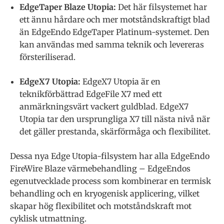
EdgeTaper Blaze Utopia
:
Det här filsystemet har
ett ännu hårdare och mer motståndskraftigt blad
än EdgeEndo EdgeTaper Platinum-systemet. Den
kan användas med samma teknik och levereras
försteriliserad.
EdgeX7 Utopia
:
EdgeX7 Utopia är en
teknikförbättrad EdgeFile X7 med ett
anmärkningsvärt vackert guldblad. EdgeX7
Utopia tar den ursprungliga X7 till nästa nivå när
det gäller prestanda, skärförmåga och flexibilitet.
Dessa nya Edge Utopia-filsystem har alla EdgeEndo
FireWire Blaze värmebehandling – EdgeEndos
egenutvecklade process som kombinerar en termisk
behandling och en kryogenisk applicering, vilket
skapar hög flexibilitet och motståndskraft mot
cyklisk utmattning.