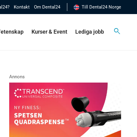
al24?
Kontakt
Om Dental24
Till Dental24 Norge
 Vetenskap
Kurser & Event
Lediga jobb