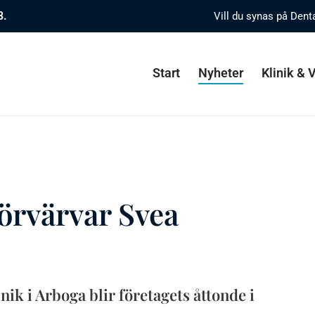
8.
Vill du synas på Dent
Start
Nyheter
Klinik &
örvärvar Svea
ik i Arboga blir företagets åttonde i