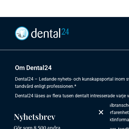
Om Dental24
Dental24 – Ledande nyhets- och kunskapsportal inom 
tandvård enligt professionen.*
Dental24 läses av flera tusen dentalt intresserade varje 
Dental24 erbjuder yrkesverksamma inom dentalbransch
×
plats för nyheter, kunskap, aktuella händelser, erfarenhet
Nyhetsbrev
utbildningar, artiklar, dokumentation och produktinforma
Gör som 8 500 andra,