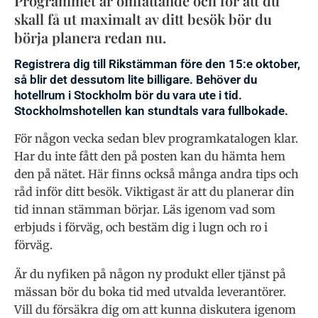
Programmet är omfattande och för att du
skall få ut maximalt av ditt besök bör du
börja planera redan nu.
Registrera dig till Rikstämman före den 15:e oktober,
så blir det dessutom lite billigare. Behöver du
hotellrum i Stockholm bör du vara ute i tid.
Stockholmshotellen kan stundtals vara fullbokade.
För någon vecka sedan blev programkatalogen klar.
Har du inte fått den på posten kan du hämta hem
den på nätet. Här finns också många andra tips och
råd inför ditt besök. Viktigast är att du planerar din
tid innan stämman börjar. Läs igenom vad som
erbjuds i förväg, och bestäm dig i lugn och ro i
förväg.
Är du nyfiken på någon ny produkt eller tjänst på
mässan bör du boka tid med utvalda leverantörer.
Vill du försäkra dig om att kunna diskutera igenom