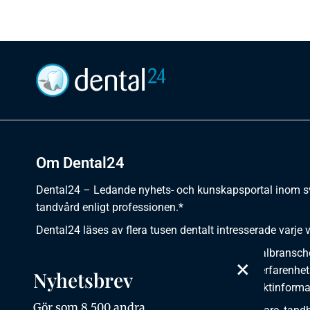
Om Dental24
Dental24 – Ledande nyhets- och kunskapsportal inom 
tandvård enligt professionen.*
Dental24 läses av flera tusen dentalt intresserade varje 
Dental24 erbjuder yrkesverksamma inom dentalbransch
×
plats för nyheter, kunskap, aktuella händelser, erfarenhet
Nyhetsbrev
utbildningar, artiklar, dokumentation och produktinforma
Gör som 8 500 andra,