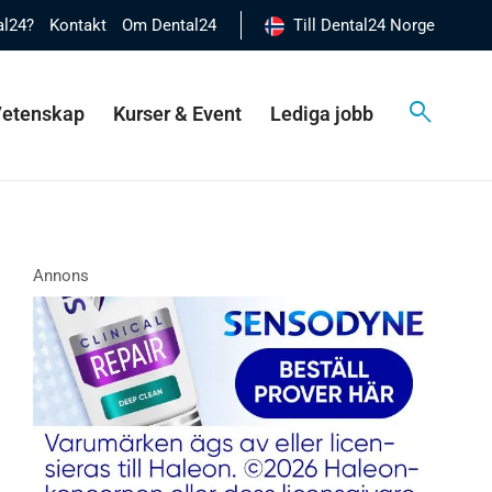
al24?
Kontakt
Om Dental24
Till Dental24 Norge
 Vetenskap
Kurser & Event
Lediga jobb