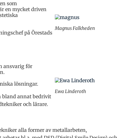
ten som
är en mycket driven
stetiska
Magnus Falkheden
ingschef på Örestads
m ansvarig för
n.
miska lösningar.
Ewa Linderoth
 bland annat bedrivit
tekniker och lärare.
ekniker alla former av metallarbeten,
 arbetar bl.a. med DSD (Digital Smile Design) och