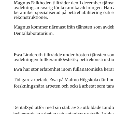
Magnus Falkheden
tillträder den 1 december tjäns
avdelningsansvarig för keramikavdelningen. Han 
keramiker specialiserad på bettrehabilitering och e
rekonstruktioner.
Magnus kommer närmast från tjänsten som avdeln
Dentallaboratorium.
Ewa Linderoth
tillträdde under hösten tjänsten so
avdelningen fullkeramik/estetik/ bettrekonstruktio
Ewa har stor erfarenhet inom fullanatomiska kera
Tidigare arbetade Ewa på Malmö Högskola där hon
forskningsnära arbeten och också arbetat som tand
DentalSyd utför med sin stab av 25 utbildade tandt
helkeramiska arbeten och avtagbar protetik. Labbet