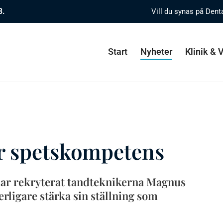
8.
Vill du synas på Dent
Start
Nyheter
Klinik &
r spetskompetens
r rekryterat tandteknikerna Magnus
erligare stärka sin ställning som