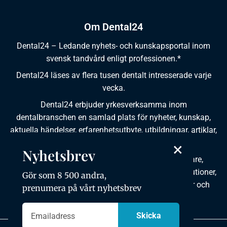
Om Dental24
Dental24 – Ledande nyhets- och kunskapsportal inom
svensk tandvård enligt professionen.*
Dental24 läses av flera tusen dentalt intresserade varje
vecka.
Dental24 erbjuder yrkesverksamma inom
dentalbranschen en samlad plats för nyheter, kunskap,
aktuella händelser, erfarenhetsutbyte, utbildningar, artiklar,
×
dokumentation och produktinformation.
Nyhetsbrev
Dental24 produceras i samverkan med tandläkare,
tandhygienister, tandsköterskor, tandtekniker, institutioner,
Gör som 8 500 andra,
kursgivare, föreningar, organisationer, leverantörer och
prenumera på vårt nyhetsbrev
andra medier.