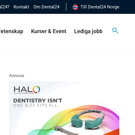
al24?
Kontakt
Om Dental24
Till Dental24 Norge
 Vetenskap
Kurser & Event
Lediga jobb