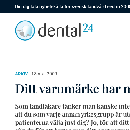
Din digitala nyhetskälla för svensk tandvård sedan 200
18 maj 2009
ARKIV
Ditt varumärke har 
Som tandläkare tänker man kanske inte
att du som varje annan yrkesgrupp är ut
patienterna välja just dig? Jo, för att d