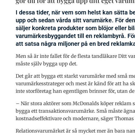
gör du för att bygga upp ditt eget varum
I dessa tider, när vem som helst kan sätta bet
upp och sedan vårda sitt varumärke. För den 
säljer konkreta produkter som blöjor eller bil
varumärkesbyggandet till en reklambyrå. För
att satsa några miljoner på en bred reklam
Men så är inte fallet för de flesta tandläkare Ditt 
måste själv bygga upp det.
Det går att bygga ett starkt varumärke med små m
varumärkesstrateger och mest är känd för att ha s
inte storföretag han egentligen brinner för, utan d
– När stora aktörer som McDonalds köper reklam so
bygga ett transaktionsvarumärke. Små måste ägna s
kostnadseffektivare och modernare, säger Thomas
Relationsvarumärket är så mycket mer än bara namn