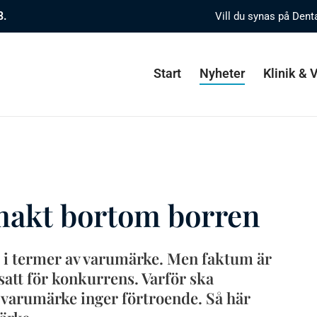
8.
Vill du synas på Dent
Start
Nyheter
Klinik &
makt bortom borren
 i termer av varumärke. Men faktum är
satt för konkurrens. Varför ska
itt varumärke inger förtroende. Så här