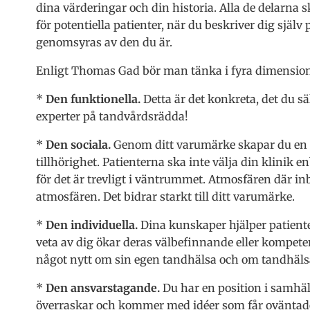
dina värderingar och din historia. Alla de delarna 
för potentiella patienter, när du beskriver dig själ
genomsyras av den du är.
Enligt Thomas Gad bör man tänka i fyra dimension
*
Den funktionella.
Detta är det konkreta, det du sä
experter på tandvårdsrädda!
*
Den sociala.
Genom ditt varumärke skapar du e
tillhörighet. Patienterna ska inte välja din klinik e
för det är trevligt i väntrummet. Atmosfären där in
atmosfären. Det bidrar starkt till ditt varumärke.
*
Den individuella.
Dina kunskaper hjälper patienter
veta av dig ökar deras välbefinnande eller kompetens
något nytt om sin egen tandhälsa och om tandhälsa 
*
Den ansvarstagande.
Du har en position i samhäl
överraskar och kommer med idéer som får oväntade 