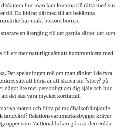
ch diskutera hur man kan komma till rätta med sin
er till. Du bidrar därmed till att bekämpa
varumärke har makt bortom borren.
 snarare en återgång till det gamla sättet, det som
a till ett mer naturligt sätt att kommunicera med
a. Det spelar ingen roll om man tänker i de fyra
ret sätt att börja är att skriva sin ?story? på
 något lite mer personligt om dig själv och hur
 att det ska vara mycket kortfattat.
formativa möten och hitta på tandhälsofrämjande
isk tandvård? Relationsvarumärkesbygget kräver
kundgrupper som McDonalds kan göra är den enkla