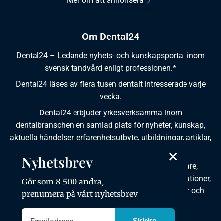
Mer om att annonsera
Om Dental24
Dental24 – Ledande nyhets- och kunskapsportal inom
svensk tandvård enligt professionen.*
Dental24 läses av flera tusen dentalt intresserade varje
vecka.
Dental24 erbjuder yrkesverksamma inom
dentalbranschen en samlad plats för nyheter, kunskap,
aktuella händelser, erfarenhetsutbyte, utbildningar, artiklar,
×
dokumentation och produktinformation.
Nyhetsbrev
Dental24 produceras i samverkan med tandläkare,
tandhygienister, tandsköterskor, tandtekniker, institutioner,
Gör som 8 500 andra,
kursgivare, föreningar, organisationer, leverantörer och
prenumera på vårt nyhetsbrev
andra medier.