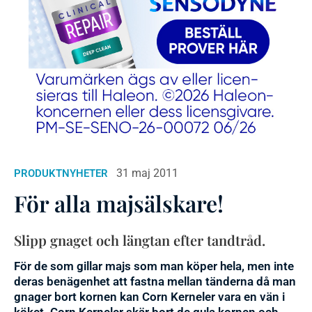
31 maj 2011
PRODUKTNYHETER
För alla majsälskare!
Slipp gnaget och längtan efter tandtråd.
För de som gillar majs som man köper hela, men inte
deras benägenhet att fastna mellan tänderna då man
gnager bort kornen kan Corn Kerneler vara en vän i
köket. Corn Kerneler skär bort de gula kornen och