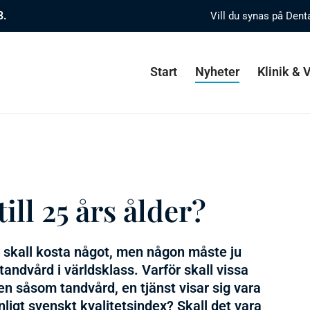
8.
Vill du synas på Dent
Start
Nyheter
Klinik &
ill 25 års ålder?
te skall kosta något, men någon måste ju
 tandvård i världsklass. Varför skall vissa
en såsom tandvård, en tjänst visar sig vara
gt svenskt kvalitetsindex? Skall det vara