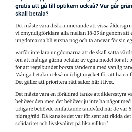
gratis att gå till optikern också? Var går g
skall betala?
Det måste vara diskriminerande att vissa åldersgrup
vi omyndigförklara alla mellan 18-25 år genom att e
ungdomarna bli vuxna nog och ta ansvar för sin e
Varför inte lära ungdomarna att de skall sätta vär
om att många gärna betalar av egna medel för att br
för att regelbundet borsta tänderna med vanlig t
Många betalar också onödigt mycket för att ha en f
Det gäller att prioritera rätt saker här i livet.
Det måste vara en föråldrad tanke att åldersstyra v
behöver den men det behöver ju inte ha något med
tidigare behövde omfattande tandvård när de var 60-
bidrag/råd. Då kanske det var för sent att rädda de
solidaritet och livskvalitet på lika villkor?