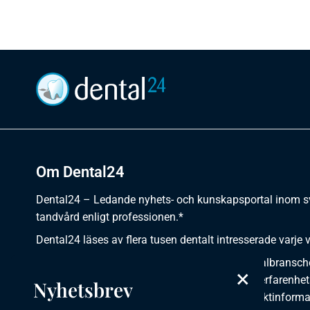
Om Dental24
Dental24 – Ledande nyhets- och kunskapsportal inom 
tandvård enligt professionen.*
Dental24 läses av flera tusen dentalt intresserade varje 
Dental24 erbjuder yrkesverksamma inom dentalbransch
×
plats för nyheter, kunskap, aktuella händelser, erfarenhet
Nyhetsbrev
utbildningar, artiklar, dokumentation och produktinforma