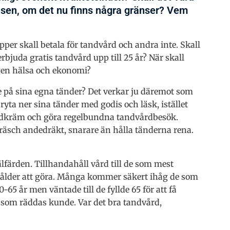
ränsen, om det nu finns några gränser? Vem
per skall betala för tandvård och andra inte. Skall
rbjuda gratis tandvård upp till 25 år? När skall
gen hälsa och ekonomi?
de på sina egna tänder? Det verkar ju däremot som
yta ner sina tänder med godis och läsk, istället
andkräm och göra regelbundna tandvårdbesök.
räsch andedräkt, snarare än hålla tänderna rena.
älfärden. Tillhandahåll vård till de som mest
 ålder att göra. Många kommer säkert ihåg de som
65 år men väntade till de fyllde 65 för att få
t som räddas kunde. Var det bra tandvård,