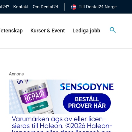
al24?
Kontakt
Om Dental24
Till Dental24 Norge
 Vetenskap
Kurser & Event
Lediga jobb