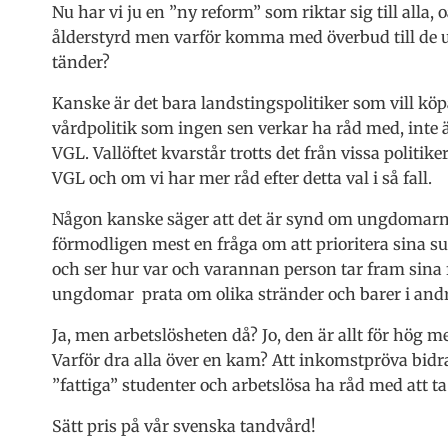
Nu har vi ju en ”ny reform” som riktar sig till alla, o
ålderstyrd men varför komma med överbud till de un
tänder?
Kanske är det bara landstingspolitiker som vill köp
vårdpolitik som ingen sen verkar ha råd med, inte änns
VGL. Vallöftet kvarstår trotts det från vissa politik
VGL och om vi har mer råd efter detta val i så fall.
Någon kanske säger att det är synd om ungdomarna s
förmodligen mest en fråga om att prioritera sina su
och ser hur var och varannan person tar fram sina 
ungdomar prata om olika stränder och barer i andr
Ja, men arbetslösheten då? Jo, den är allt för hög 
Varför dra alla över en kam? Att inkomstpröva bid
”fattiga” studenter och arbetslösa ha råd med att t
Sätt pris på vår svenska tandvård!