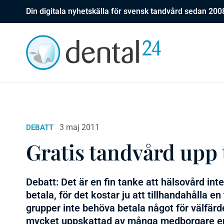
Din digitala nyhetskälla för svensk tandvård sedan 200
3 maj 2011
DEBATT
Gratis tandvård upp t
Debatt: Det är en fin tanke att hälsovård in
betala, för det kostar ju att tillhandahålla en
grupper inte behöva betala något för välfärd
mycket uppskattad av många medborgare enli