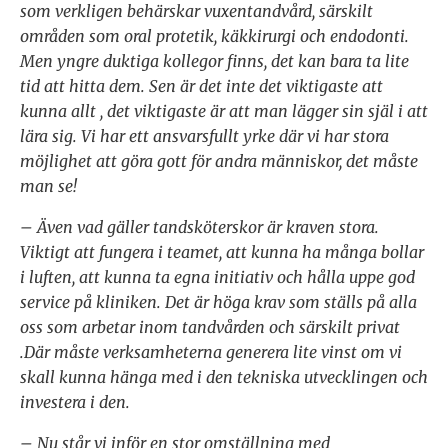
som verkligen behärskar vuxentandvård, särskilt
områden som oral protetik, käkkirurgi och endodonti.
Men yngre duktiga kollegor finns, det kan bara ta lite
tid att hitta dem. Sen är det inte det viktigaste att
kunna allt , det viktigaste är att man lägger sin själ i att
lära sig. Vi har ett ansvarsfullt yrke där vi har stora
möjlighet att göra gott för andra människor, det måste
man se!
– Även vad gäller tandsköterskor är kraven stora.
Viktigt att fungera i teamet, att kunna ha många bollar
i luften, att kunna ta egna initiativ och hålla uppe god
service på kliniken. Det är höga krav som ställs på alla
oss som arbetar inom tandvården och särskilt privat
.Där måste verksamheterna generera lite vinst om vi
skall kunna hänga med i den tekniska utvecklingen och
investera i den.
– Nu står vi inför en stor omställning med