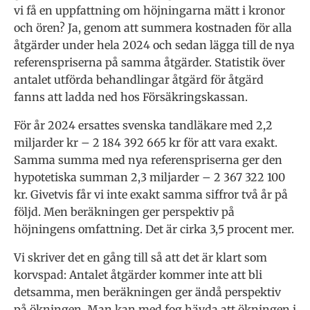
vi få en uppfattning om höjningarna mätt i kronor
och ören? Ja, genom att summera kostnaden för alla
åtgärder under hela 2024 och sedan lägga till de nya
referenspriserna på samma åtgärder. Statistik över
antalet utförda behandlingar åtgärd för åtgärd
fanns att ladda ned hos Försäkringskassan.
För år 2024 ersattes svenska tandläkare med 2,2
miljarder kr – 2 184 392 665 kr för att vara exakt.
Samma summa med nya referenspriserna ger den
hypotetiska summan 2,3 miljarder – 2 367 322 100
kr. Givetvis får vi inte exakt samma siffror två år på
följd. Men beräkningen ger perspektiv på
höjningens omfattning. Det är cirka 3,5 procent mer.
Vi skriver det en gång till så att det är klart som
korvspad: Antalet åtgärder kommer inte att bli
detsamma, men beräkningen ger ändå perspektiv
på ökningen. Man kan med fog hävda att ökningen i