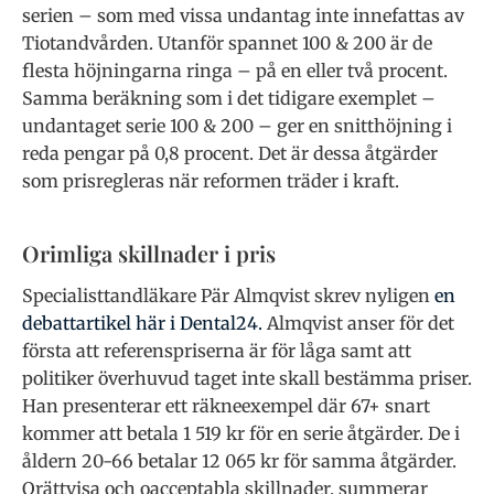
serien – som med vissa undantag inte innefattas av
Tiotandvården. Utanför spannet 100 & 200 är de
flesta höjningarna ringa – på en eller två procent.
Samma beräkning som i det tidigare exemplet –
undantaget serie 100 & 200 – ger en snitthöjning i
reda pengar på 0,8 procent. Det är dessa åtgärder
som prisregleras när reformen träder i kraft.
Orimliga skillnader i pris
Specialisttandläkare Pär Almqvist skrev nyligen
en
debattartikel här i Dental24.
Almqvist anser för det
första att referenspriserna är för låga samt att
politiker överhuvud taget inte skall bestämma priser.
Han presenterar ett räkneexempel där 67+ snart
kommer att betala 1 519 kr för en serie åtgärder. De i
åldern 20-66 betalar 12 065 kr för samma åtgärder.
Orättvisa och oacceptabla skillnader, summerar