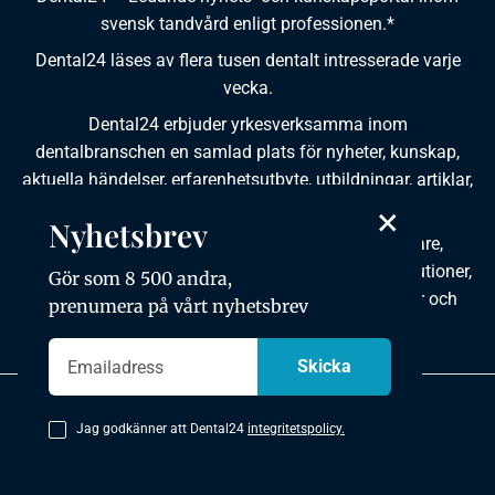
svensk tandvård enligt professionen.*
Dental24 läses av flera tusen dentalt intresserade varje
vecka.
Dental24 erbjuder yrkesverksamma inom
dentalbranschen en samlad plats för nyheter, kunskap,
aktuella händelser, erfarenhetsutbyte, utbildningar, artiklar,
×
dokumentation och produktinformation.
Nyhetsbrev
Dental24 produceras i samverkan med tandläkare,
tandhygienister, tandsköterskor, tandtekniker, institutioner,
Gör som 8 500 andra,
kursgivare, föreningar, organisationer, leverantörer och
prenumera på vårt nyhetsbrev
andra medier.
Integritetspolicy
Jag godkänner att Dental24
integritetspolicy.
Copyright © 2026 Dental24. All rights reserved.
Utvecklad av mkmedia