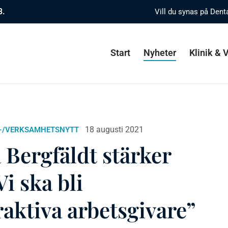
8.
Vill du synas på Dent
Start
Nyheter
Klinik &
18 augusti 2021
-/VERKSAMHETSNYTT
Bergfäldt stärker
i ska bli
aktiva arbetsgivare”