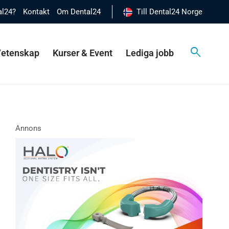
al24?
Kontakt
Om Dental24
Till Dental24 Norge
 Vetenskap
Kurser & Event
Lediga jobb