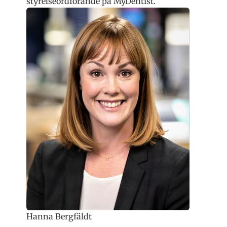
styrelseordförande på MyDentist.
Hanna Bergfäldt