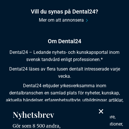
Vill du synas på Dental24?
Mer om att annonsera
Om Dental24
Dental24 – Ledande nyhets- och kunskapsportal inom
svensk tandvård enligt professionen.*
Dental24 läses av flera tusen dentalt intresserade varje
vecka.
Dental24 erbjuder yrkesverksamma inom
dentalbranschen en samlad plats för nyheter, kunskap,
aktuella händelser, erfarenhetsutbyte, utbildningar, artiklar,
dokumentation och produktinformation.
×
Nyhetsbrev
Dental24 produceras i samverkan med tandläkare,
tandhygienister, tandsköterskor, tandtekniker, institutioner,
Gör som 8 500 andra,