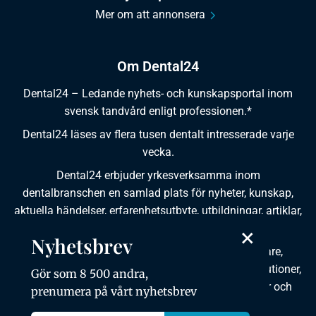
Mer om att annonsera
Om Dental24
Dental24 – Ledande nyhets- och kunskapsportal inom
svensk tandvård enligt professionen.*
Dental24 läses av flera tusen dentalt intresserade varje
vecka.
Dental24 erbjuder yrkesverksamma inom
dentalbranschen en samlad plats för nyheter, kunskap,
aktuella händelser, erfarenhetsutbyte, utbildningar, artiklar,
×
dokumentation och produktinformation.
Nyhetsbrev
Dental24 produceras i samverkan med tandläkare,
tandhygienister, tandsköterskor, tandtekniker, institutioner,
Gör som 8 500 andra,
kursgivare, föreningar, organisationer, leverantörer och
prenumera på vårt nyhetsbrev
andra medier.