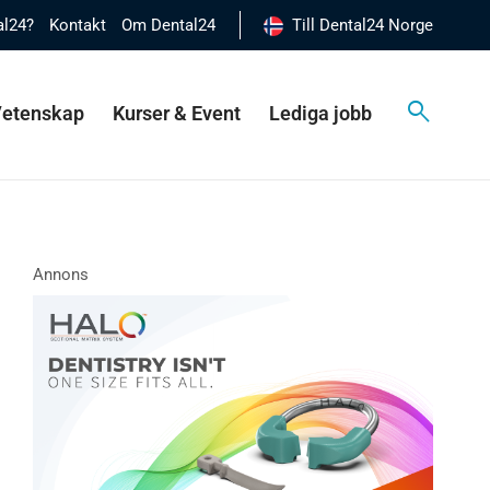
al24?
Kontakt
Om Dental24
Till Dental24 Norge
 Vetenskap
Kurser & Event
Lediga jobb