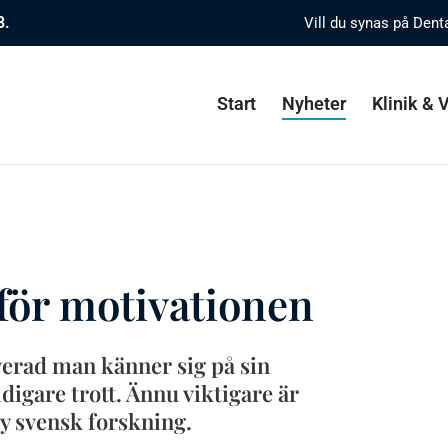
8.
Vill du synas på Dent
Start
Nyheter
Klinik &
 för motivationen
verad man känner sig på sin
digare trott. Ännu viktigare är
ny svensk forskning.