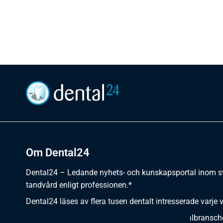
Om Dental24
Dental24 – Ledande nyhets- och kunskapsportal inom 
tandvård enligt professionen.*
Dental24 läses av flera tusen dentalt intresserade varje 
Dental24 erbjuder yrkesverksamma inom dentalbransch