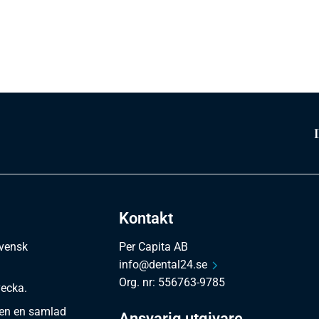
Kontakt
svensk
Per Capita AB
info@dental24.se
Org. nr: 556763-9785
vecka.
en en samlad
Ansvarig utgivare