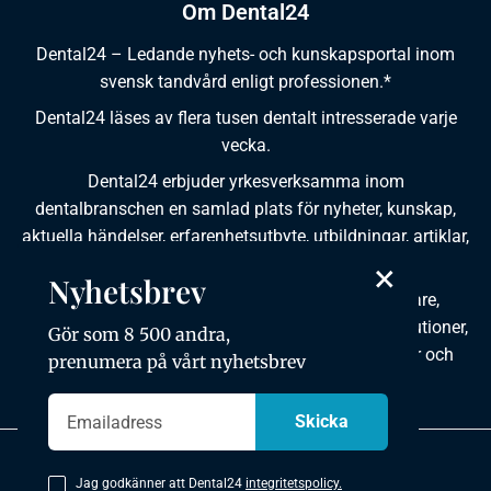
Om Dental24
Dental24 – Ledande nyhets- och kunskapsportal inom
svensk tandvård enligt professionen.*
Dental24 läses av flera tusen dentalt intresserade varje
vecka.
Dental24 erbjuder yrkesverksamma inom
dentalbranschen en samlad plats för nyheter, kunskap,
aktuella händelser, erfarenhetsutbyte, utbildningar, artiklar,
×
dokumentation och produktinformation.
Nyhetsbrev
Dental24 produceras i samverkan med tandläkare,
tandhygienister, tandsköterskor, tandtekniker, institutioner,
Gör som 8 500 andra,
kursgivare, föreningar, organisationer, leverantörer och
prenumera på vårt nyhetsbrev
andra medier.
Integritetspolicy
Jag godkänner att Dental24
integritetspolicy.