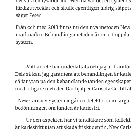
det vara en lysande idé. Men då var det ett system 
färdigutvecklat och skulle egentligen aldrig släpp
säger Peter.
Från och med 2013 finns nu den nya metoden New 
marknaden. Behandlingsmetoden är nu ett uppdat
system.
– Mitt arbete har underlättats och jag är framföra
Dels så kan jag garantera att behandlingen är karie
så får ytan på den behandlande tanden egenskaper s
med tidigare metoder. Där hjälper Carisolv Gel till at
I New Carisolv System ingår en detektor som färgar i
bedömningen om tanden är kariesfri.
– Ur den aspekten har vi tandläkare som kollektiv 
är kariesfritt utan att skada friskt dentin. New Ca