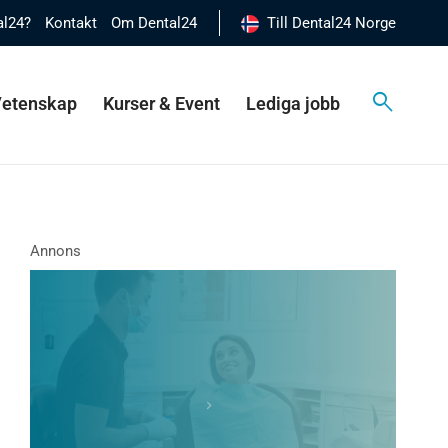
al24?
Kontakt
Om Dental24
Till Dental24 Norge
 Vetenskap
Kurser & Event
Lediga jobb