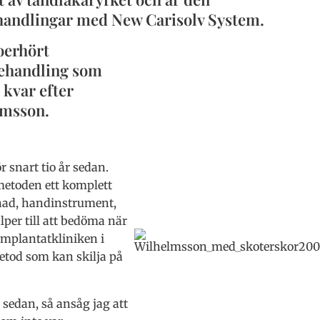
behandlingar med New Carisolv System.
oerhört
 behandling som
 kvar efter
lmsson.
 snart tio år sedan.
metoden ett komplett
nad, handinstrument,
per till att bedöma när
Implantatkliniken i
tod som kan skilja på
 sedan, så ansåg jag att