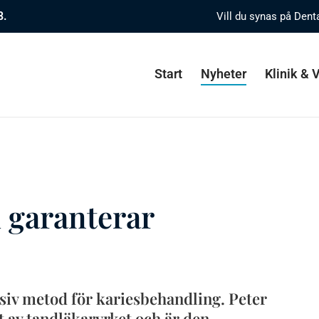
8.
Vill du synas på Dent
Start
Nyheter
Klinik &
 garanterar
iv metod för kariesbehandling. Peter
 av tandläkaryrket och är den