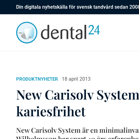
Din digitala nyhetskälla för svensk tandvård sedan 200
18 april 2013
PRODUKTNYHETER
New Carisolv System
kariesfrihet
New Carisolv System är en minimalinvas
Wilhelmsson har snart 40 års erfarenhet