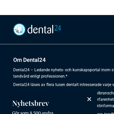
Om Dental24
Dental24 – Ledande nyhets- och kunskapsportal inom 
tandvård enligt professionen.*
Dental24 läses av flera tusen dentalt intresserade varje 
Dental24 erbjuder yrkesverksamma inom dentalbransch
×
plats för nyheter, kunskap, aktuella händelser, erfarenhet
Nyhetsbrev
utbildningar, artiklar, dokumentation och produktinforma
Gör som 8 500 andra,