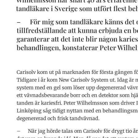
tandläkare i Sverige som utfört flest 
–
För mig som tandläkare känns det 
tillfredställande att kunna erbjuda en
garanterar att det inte blir någon karies
behandlingen, konstaterar Peter Wilhe
Carisolv kom ut på marknaden för första gången för
Tidigare i år kom New Carisolv System ut. Idag är 
system med en gel som löser upp degenererad väv
ett vävnadsbevarande borr och en detektor som hjäl
tanden är kariesfri. Peter Wilhelmsson som driver 
Linköping såg tidigt nyttan med en behandlingsme
degenererad och frisk tandvävnad.
– När jag hörde talas om Carisolv för drygt tio år