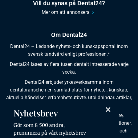
Vill du synas på Dental24?
Mer om att annonsera
Om Dental24
Dental24 – Ledande nyhets- och kunskapsportal inom
svensk tandvård enligt professionen.*
Dental24 läses av flera tusen dentalt intresserade varje
vecka.
Dental24 erbjuder yrkesverksamma inom
dentalbranschen en samlad plats för nyheter, kunskap,
aktuella händelser, erfarenhetsutbyte, utbildningar, artiklar,
×
dokumentation och produktinformation.
Nyhetsbrev
Dental24 produceras i samverkan med tandläkare,
tandhygienister, tandsköterskor, tandtekniker, institutioner,
Gör som 8 500 andra,
kursgivare, föreningar, organisationer, leverantörer och
prenumera på vårt nyhetsbrev