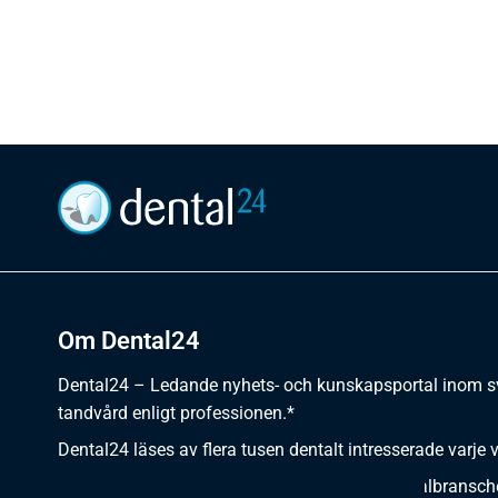
Om Dental24
Dental24 – Ledande nyhets- och kunskapsportal inom 
tandvård enligt professionen.*
Dental24 läses av flera tusen dentalt intresserade varje 
Dental24 erbjuder yrkesverksamma inom dentalbransch