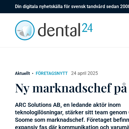
Din digitala nyhetskälla för svensk tandvård sedan 200
24 april 2025
Aktuellt
FÖRETAGSNYTT
Ny marknadschef på
ARC Solutions AB, en ledande aktör inom
teknologilösningar, stärker sitt team genom 
Soome som marknadschef. Företaget befinne
expansiv fas där kommunikation och varumä