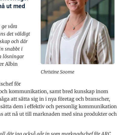
t nå ut med
 ge våra
ns det väldigt
skap och där
in snabbt i
h lösningar
ger Albin
Christine Soome
schef för
d och kommunikation, samt bred kunskap inom
a att sätta sig in i nya företag och branscher,
msätta dem i effektiv och personlig kommunikation
ons att nå ut till marknaden med sina produkter och
 roll där jag också går in som marknadschef för ARC