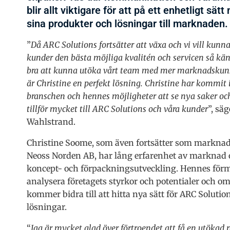
blir allt viktigare för att på ett enhetligt sät
sina produkter och lösningar till marknaden.
”
Då ARC Solutions fortsätter att växa och vi vill kunna
kunder den bästa möjliga kvalitén och servicen så kän
bra att kunna utöka vårt team med mer marknadskun
är Christine en perfekt lösning. Christine har kommit 
branschen och hennes
möjligheter att se nya saker oc
tillför mycket till ARC Solutions och våra kunder
”, sä
Wahlstrand.
Christine Soome, som även fortsätter som marknad
Neoss Norden AB, har lång erfarenhet av markna
koncept- och förpackningsutveckling. Hennes förmåg
analysera företagets styrkor och potentialer och o
kommer bidra till att hitta nya sätt för ARC Soluti
lösningar.
“
Jag är mycket glad över förtroendet att få en utökad