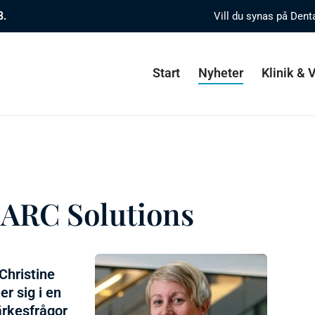
8.
Vill du synas på Dent
Start
Nyheter
Klinik &
 ARC Solutions
Christine
r sig i en
rkesfrågor