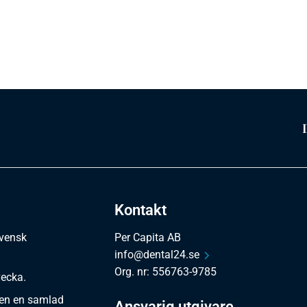
Kontakt
svensk
Per Capita AB
info@dental24.se
Org. nr: 556763-9785
vecka.
en en samlad
Ansvarig utgivare