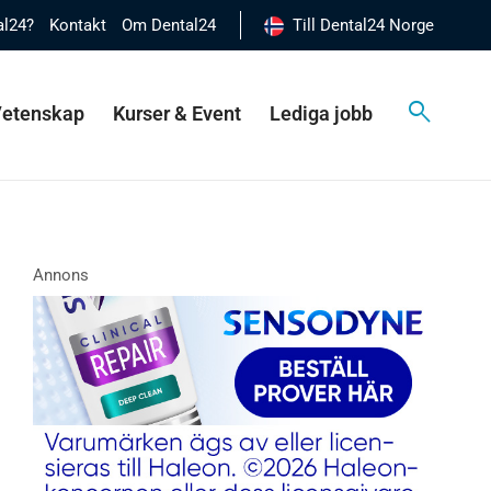
al24?
Kontakt
Om Dental24
Till Dental24 Norge
 Vetenskap
Kurser & Event
Lediga jobb