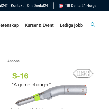
al24?
Kontakt
Om Dental24
Till Dental24 Norge
 Vetenskap
Kurser & Event
Lediga jobb