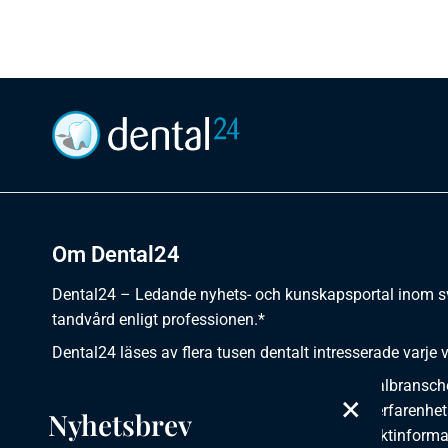
Om Dental24
Dental24 – Ledande nyhets- och kunskapsportal inom 
tandvård enligt professionen.*
Dental24 läses av flera tusen dentalt intresserade varje 
Dental24 erbjuder yrkesverksamma inom dentalbransch
×
plats för nyheter, kunskap, aktuella händelser, erfarenhet
Nyhetsbrev
utbildningar, artiklar, dokumentation och produktinforma