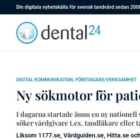
Din digitala nyhetskälla för svensk tandvård sedan 200
,
DIGITAL KOMMUNIKATION
FÖRETAGARE/VERKSAMHET
Ny sökmotor för pati
I dagarna startade ännu en ny nationell 
söker vårdgivare t.ex. tandläkare eller 
Liksom 1177.se, Vårdguiden.se, Hitta.se oc