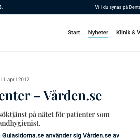
8.
Vill du synas på Dent
Start
Nyheter
Klinik &
11 april 2012
enter – Vården.se
söktjänst på nätet för patienter som
tandhygienist.
h Gulasidorna.se använder sig Vården.se av