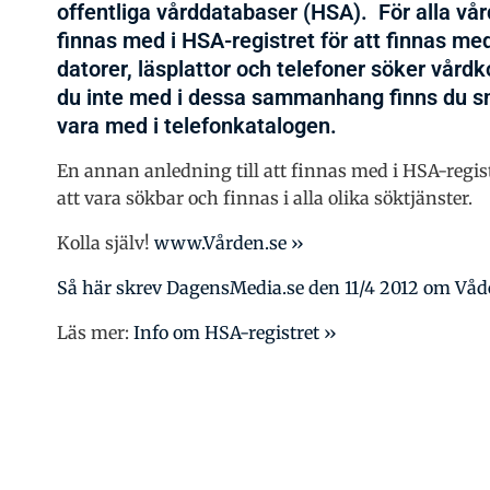
offentliga vårddatabaser (HSA). För alla vård
finnas med i HSA-registret för att finnas me
datorer, läsplattor och telefoner söker vårdk
du inte med i dessa sammanhang finns du snar
vara med i telefonkatalogen.
En annan anledning till att finnas med i HSA-regist
att vara sökbar och finnas i alla olika söktjänster.
Kolla själv!
www.Vården.se ››
Så här skrev DagensMedia.se den 11/4 2012 om Våde
Läs mer:
Info om HSA-registret ››