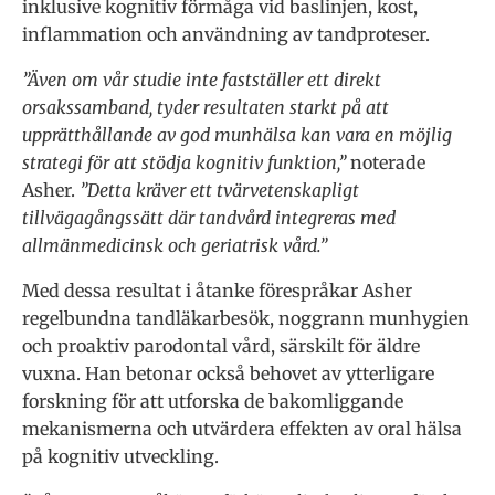
inklusive kognitiv förmåga vid baslinjen, kost,
inflammation och användning av tandproteser.
”Även om vår studie inte fastställer ett direkt
orsakssamband, tyder resultaten starkt på att
upprätthållande av god munhälsa kan vara en möjlig
strategi för att stödja kognitiv funktion,”
noterade
Asher.
”Detta kräver ett tvärvetenskapligt
tillvägagångssätt där tandvård integreras med
allmänmedicinsk och geriatrisk vård.”
Med dessa resultat i åtanke förespråkar Asher
regelbundna tandläkarbesök, noggrann munhygien
och proaktiv parodontal vård, särskilt för äldre
vuxna. Han betonar också behovet av ytterligare
forskning för att utforska de bakomliggande
mekanismerna och utvärdera effekten av oral hälsa
på kognitiv utveckling.