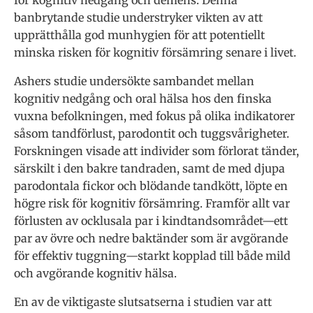
för kognitiv nedgång och demens. Denna
banbrytande studie understryker vikten av att
upprätthålla god munhygien för att potentiellt
minska risken för kognitiv försämring senare i livet.
Ashers studie undersökte sambandet mellan
kognitiv nedgång och oral hälsa hos den finska
vuxna befolkningen, med fokus på olika indikatorer
såsom tandförlust, parodontit och tuggsvårigheter.
Forskningen visade att individer som förlorat tänder,
särskilt i den bakre tandraden, samt de med djupa
parodontala fickor och blödande tandkött, löpte en
högre risk för kognitiv försämring. Framför allt var
förlusten av ocklusala par i kindtandsområdet—ett
par av övre och nedre baktänder som är avgörande
för effektiv tuggning—starkt kopplad till både mild
och avgörande kognitiv hälsa.
En av de viktigaste slutsatserna i studien var att