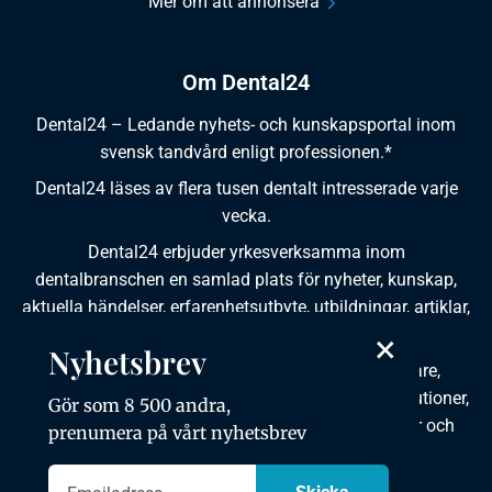
Mer om att annonsera
Om Dental24
Dental24 – Ledande nyhets- och kunskapsportal inom
svensk tandvård enligt professionen.*
Dental24 läses av flera tusen dentalt intresserade varje
vecka.
Dental24 erbjuder yrkesverksamma inom
dentalbranschen en samlad plats för nyheter, kunskap,
aktuella händelser, erfarenhetsutbyte, utbildningar, artiklar,
dokumentation och produktinformation.
×
Nyhetsbrev
Dental24 produceras i samverkan med tandläkare,
tandhygienister, tandsköterskor, tandtekniker, institutioner,
Gör som 8 500 andra,
kursgivare, föreningar, organisationer, leverantörer och
prenumera på vårt nyhetsbrev
andra medier.