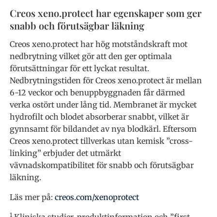
Creos xeno.protect har egenskaper som ger
snabb och förutsägbar läkning
Creos xeno.protect har hög motståndskraft mot
nedbrytning vilket gör att den ger optimala
förutsättningar för ett lyckat resultat.
Nedbrytningstiden för Creos xeno.protect är mellan
6-12 veckor och benuppbyggnaden får därmed
verka ostört under lång tid. Membranet är mycket
hydrofilt och blodet absorberar snabbt, vilket är
gynnsamt för bildandet av nya blodkärl. Eftersom
Creos xeno.protect tillverkas utan kemisk ”cross-
linking” erbjuder det utmärkt
vävnadskompatibilitet för snabb och förutsägbar
läkning.
Läs mer på:
creos.com/xenoprotect
1
Kliniska studier, produktinformation och ”first-