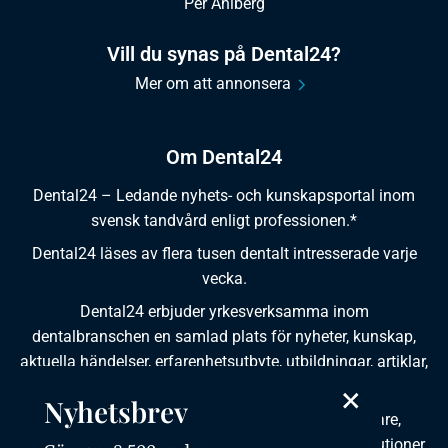
Per Ahlberg
Vill du synas på Dental24?
Mer om att annonsera
Om Dental24
Dental24 – Ledande nyhets- och kunskapsportal inom
svensk tandvård enligt professionen.*
Dental24 läses av flera tusen dentalt intresserade varje
vecka.
Dental24 erbjuder yrkesverksamma inom
dentalbranschen en samlad plats för nyheter, kunskap,
aktuella händelser, erfarenhetsutbyte, utbildningar, artiklar,
dokumentation och produktinformation.
×
Nyhetsbrev
Dental24 produceras i samverkan med tandläkare,
tandhygienister, tandsköterskor, tandtekniker, institutioner,