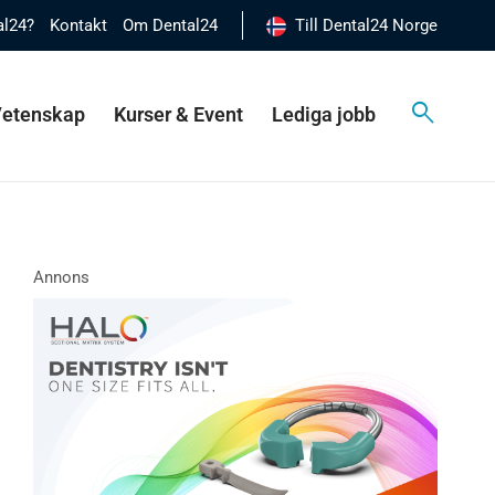
al24?
Kontakt
Om Dental24
Till Dental24 Norge
 Vetenskap
Kurser & Event
Lediga jobb