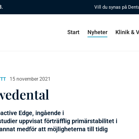
8.
Vill du synas på Dent
Start
Nyheter
Klinik &
15 november 2021
TT
Swedental
active Edge, ingående i
ier uppvisat förträfflig primärstabilitet i
annat medför att möjligheterna till tidig