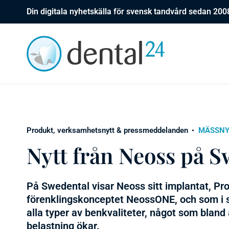
Din digitala nyhetskälla för svensk tandvård sedan 200
Produkt, verksamhetsnytt & pressmeddelanden
MÄSSNY
Nytt från Neoss på 
På Swedental visar Neoss sitt implantat, Pro
förenklingskonceptet NeossONE, och som i stud
alla typer av benkvaliteter, något som bland 
belastning ökar.