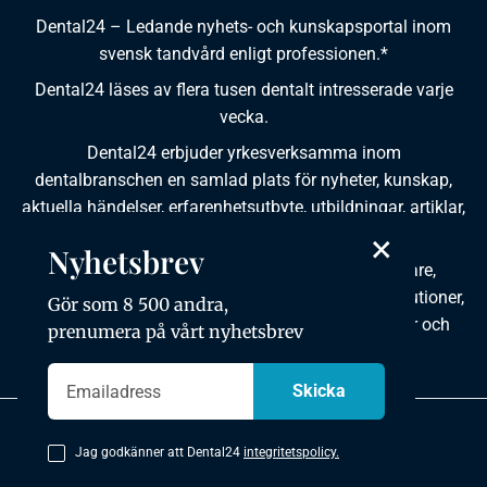
Dental24 – Ledande nyhets- och kunskapsportal inom
svensk tandvård enligt professionen.*
Dental24 läses av flera tusen dentalt intresserade varje
vecka.
Dental24 erbjuder yrkesverksamma inom
dentalbranschen en samlad plats för nyheter, kunskap,
aktuella händelser, erfarenhetsutbyte, utbildningar, artiklar,
×
dokumentation och produktinformation.
Nyhetsbrev
Dental24 produceras i samverkan med tandläkare,
tandhygienister, tandsköterskor, tandtekniker, institutioner,
Gör som 8 500 andra,
kursgivare, föreningar, organisationer, leverantörer och
prenumera på vårt nyhetsbrev
andra medier.
Integritetspolicy
Jag godkänner att Dental24
integritetspolicy.
Copyright © 2026 Dental24. All rights reserved.