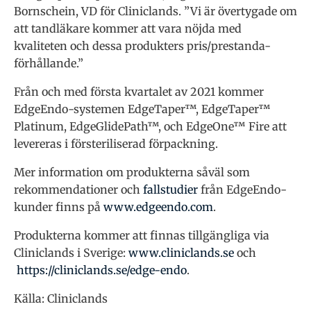
Bornschein, VD för Cliniclands. ”Vi är övertygade om
att tandläkare kommer att vara nöjda med
kvaliteten och dessa produkters pris/prestanda-
förhållande.”
Från och med första kvartalet av 2021 kommer
EdgeEndo-systemen EdgeTaper™, EdgeTaper™
Platinum, EdgeGlidePath™, och EdgeOne™ Fire att
levereras i försteriliserad förpackning.
Mer information om produkterna såväl som
rekommendationer och
fallstudier
från EdgeEndo-
kunder finns på
www.edgeendo.com
.
Produkterna kommer att finnas tillgängliga via
Cliniclands i Sverige:
www.cliniclands.se
och
https://cliniclands.se/edge-endo
.
Källa: Cliniclands