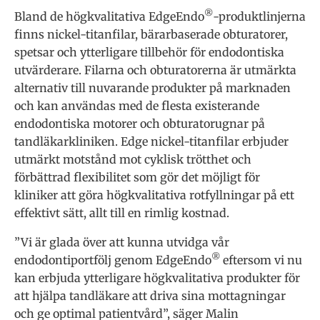
®
Bland de högkvalitativa EdgeEndo
-produktlinjerna
finns nickel-titanfilar, bärarbaserade obturatorer,
spetsar och ytterligare tillbehör för endodontiska
utvärderare. Filarna och obturatorerna är utmärkta
alternativ till nuvarande produkter på marknaden
och kan användas med de flesta existerande
endodontiska motorer och obturatorugnar på
tandläkarkliniken. Edge nickel-titanfilar erbjuder
utmärkt motstånd mot cyklisk trötthet och
förbättrad flexibilitet som gör det möjligt för
kliniker att göra högkvalitativa rotfyllningar på ett
effektivt sätt, allt till en rimlig kostnad.
”Vi är glada över att kunna utvidga vår
®
endodontiportfölj genom EdgeEndo
eftersom vi nu
kan erbjuda ytterligare högkvalitativa produkter för
att hjälpa tandläkare att driva sina mottagningar
och ge optimal patientvård”, säger Malin