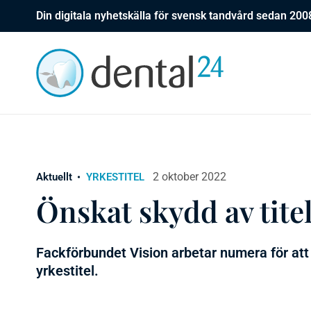
Din digitala nyhetskälla för svensk tandvård sedan 200
2 oktober 2022
Aktuellt
YRKESTITEL
Önskat skydd av tite
Fackförbundet Vision arbetar numera för att
yrkestitel.