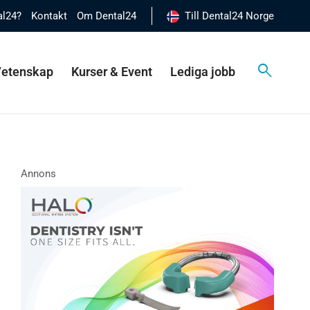
al24?
Kontakt
Om Dental24
Till Dental24 Norge
 Vetenskap
Kurser & Event
Lediga jobb