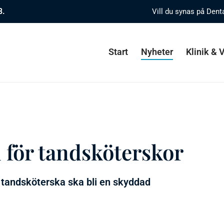
8.
Vill du synas på Dent
Start
Nyheter
Klinik &
l för tandsköterskor
 tandsköterska ska bli en skyddad