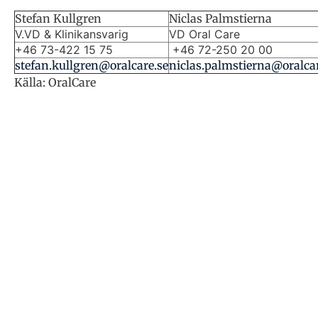
Stefan Kullgren
Niclas Palmstierna
V.VD & Klinikansvarig
VD Oral Care
+46 73-422 15 75
+46 72-250 20 00
stefan.kullgren@oralcare.se
niclas.palmstierna@oralcar
Källa: OralCare