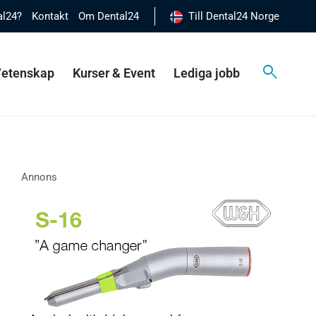
al24?
Kontakt
Om Dental24
Till Dental24 Norge
 Vetenskap
Kurser & Event
Lediga jobb