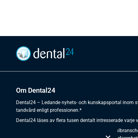
Om Dental24
Dental24 – Ledande nyhets- och kunskapsportal inom 
tandvård enligt professionen.*
Dental24 läses av flera tusen dentalt intresserade varje 
Dental24 erbjuder yrkesverksamma inom dentalbransch
×