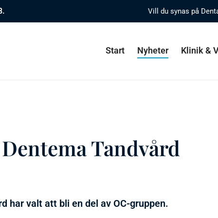
8.
Vill du synas på Dent
Start
Nyheter
Klinik &
d Dentema Tandvård
d har valt att bli en del av OC-gruppen.