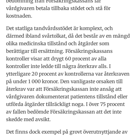
bedömning från Försäkringskassans får
vårdgivaren betala tillbaka stödet och stå för
kostnaden.
Det statliga tandvårdsstödet är komplext, och
därmed ibland svårtolkat, då det består av en mängd
olika medicinska tillstånd och åtgärder som
berättigar till ersättning. Försäkringskassans
kontroller visar att drygt 60 procent av alla
kontroller inte ledde till några återkrav alls. I
ytterligare 20 procent av kontrollerna var återkraven
på under 1 000 kronor. Den vanligaste orsaken till
återkrav var att Försäkringskassan inte ansåg att
vårdgivaren dokumenterat patientens tillstånd eller
utförda åtgärder tillräckligt noga. I över 75 procent
av fallen bedömde Försäkringskassan att det inte
skedde med avsikt.
Det finns dock exempel på grovt överutnyttjande av