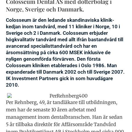
Colosseum Dental AS med dotterbolag i
Norge, Sverige och Danmark.
Colosseum är den ledande skandinaviska klinik-
kedjan inom tandvård, med 11 kliniker i Norge, 10 i
Sverige och 2 i Danmark. Colosseum erbjuder
högkvalitativ tandvård med allt ifrån bastandvård till
avancerad specialisttandvård och har en
årsomsättning på cirka 600 MSEK inklusive de
nyligen genomförda förvärven. Den första
Colosseum kliniken etablerades i Oslo 1986. Man
expanderade till Danmark 2002 och till Sverige 2007.
IK Investment Partners gick in som huvudägare
2010.
Per Rehnberg, 49, är tandläkare till utbildningen,
men har de senaste 10 åren arbetat med
management inom dentalbranschen. Han är sedan
5 år tillbaka direktör för Affärsområde Tandvård
inom Praktikertjänst AB i Stockholm med cirka 900