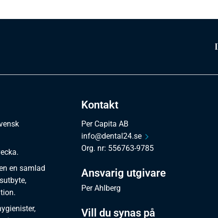
Kontakt
svensk
Per Capita AB
info@dental24.se
Org. nr: 556763-9785
vecka.
en en samlad
Ansvarig utgivare
sutbyte,
Per Ahlberg
tion.
gienister,
Vill du synas på