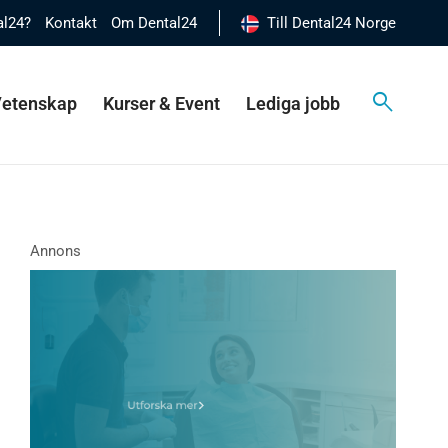
al24?
Kontakt
Om Dental24
Till Dental24 Norge
 Vetenskap
Kurser & Event
Lediga jobb