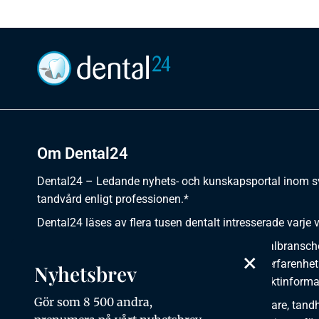
Om Dental24
Dental24 – Ledande nyhets- och kunskapsportal inom 
tandvård enligt professionen.*
Dental24 läses av flera tusen dentalt intresserade varje 
Dental24 erbjuder yrkesverksamma inom dentalbransch
×
plats för nyheter, kunskap, aktuella händelser, erfarenhet
Nyhetsbrev
utbildningar, artiklar, dokumentation och produktinforma
Gör som 8 500 andra,
Dental24 produceras i samverkan med tandläkare, tandhy