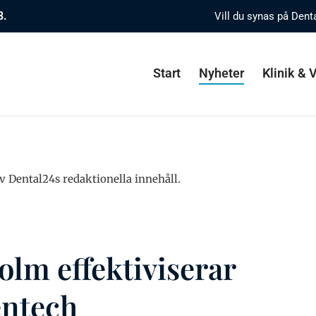
8.
Vill du synas på Dent
Start
Nyheter
Klinik &
v Dental24s redaktionella innehåll.
olm effektiviserar
entech