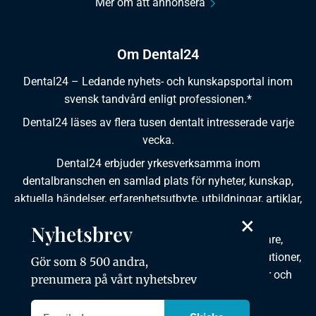
Mer om att annonsera
Om Dental24
Dental24 – Ledande nyhets- och kunskapsportal inom
svensk tandvård enligt professionen.*
Dental24 läses av flera tusen dentalt intresserade varje
vecka.
Dental24 erbjuder yrkesverksamma inom
dentalbranschen en samlad plats för nyheter, kunskap,
aktuella händelser, erfarenhetsutbyte, utbildningar, artiklar,
×
dokumentation och produktinformation.
Nyhetsbrev
Dental24 produceras i samverkan med tandläkare,
tandhygienister, tandsköterskor, tandtekniker, institutioner,
Gör som 8 500 andra,
kursgivare, föreningar, organisationer, leverantörer och
prenumera på vårt nyhetsbrev
andra medier.