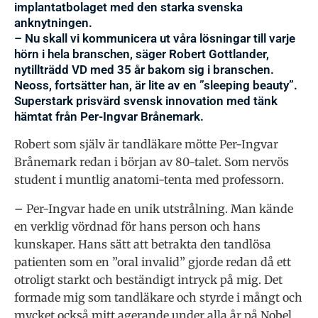
implantatbolaget med den starka svenska
anknytningen.
– Nu skall vi kommunicera ut våra lösningar till varje
hörn i hela branschen, säger Robert Gottlander,
nytillträdd VD med 35 år bakom sig i branschen.
Neoss, fortsätter han, är lite av en ”sleeping beauty”.
Superstark prisvärd svensk innovation med tänk
hämtat från Per-Ingvar Brånemark.
Robert som själv är tandläkare mötte Per-Ingvar
Brånemark redan i början av 80-talet. Som nervös
student i muntlig anatomi-tenta med professorn.
–
Per-Ingvar hade en unik utstrålning. Man kände
en verklig vördnad för hans person och hans
kunskaper. Hans sätt att betrakta den tandlösa
patienten som en ”oral invalid” gjorde redan då ett
otroligt starkt och beständigt intryck på mig. Det
formade mig som tandläkare och styrde i mångt och
mycket också mitt agerande under alla år på Nobel